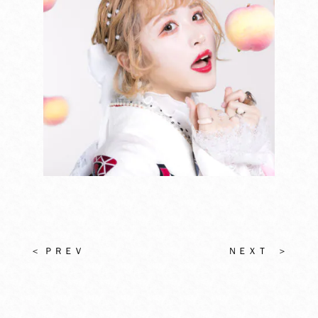
＜ ＰＲＥＶ
ＮＥＸＴ ＞