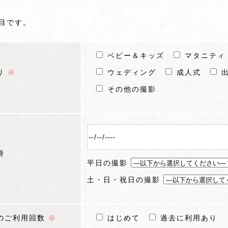
目です。
ベビー＆キッズ
マタニティ
リ
※
ウェディング
成人式
その他の撮影
時
平日の撮影
土・日・祝日の撮影
のご利用回数
※
はじめて
過去に利用あり